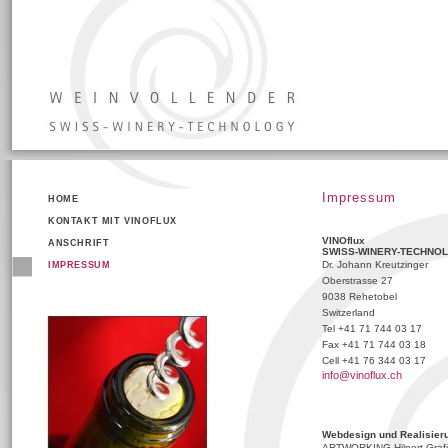
Impressum
HOME
KONTAKT MIT VINOFLUX
VINOflux
ANSCHRIFT
SWISS-WINERY-TECHNO
Dr. Johann Kreutzinger
IMPRESSUM
Oberstrasse 27
9038 Rehetobel
Switzerland
Tel +41 71 744 03 17
Fax +41 71 744 03 18
Cell +41 76 344 03 17
info@vinoflux.ch
Webdesign und Realisier
ARTWORKING Hilpert Grafi