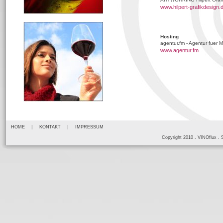
www.hilpert-grafikdesign.
Hosting
agentur.fm - Agentur fuer M
www.agentur.fm
|
|
HOME
KONTAKT
IMPRESSUM
Copyright 2010 . VINOflu